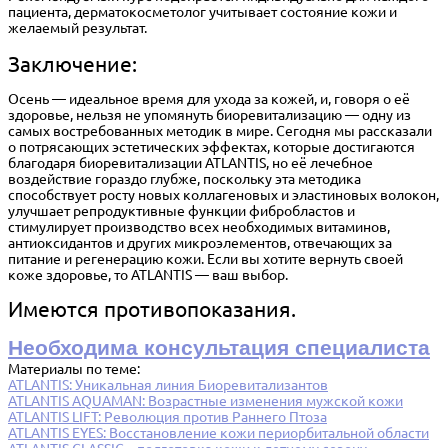
пациента, дерматокосметолог учитывает состояние кожи и
желаемый результат.
Заключение:
Осень — идеальное время для ухода за кожей, и, говоря о её
здоровье, нельзя не упомянуть биоревитализацию — одну из
самых востребованных методик в мире. Сегодня мы рассказали
о потрясающих эстетических эффектах, которые достигаются
благодаря биоревитализации ATLANTIS, но её лечебное
воздействие гораздо глубже, поскольку эта методика
способствует росту новых коллагеновых и эластиновых волокон,
улучшает репродуктивные функции фибробластов и
стимулирует производство всех необходимых витаминов,
антиоксидантов и других микроэлементов, отвечающих за
питание и регенерацию кожи. Если вы хотите вернуть своей
коже здоровье, то ATLANTIS — ваш выбор.
Имеются противопоказания.
Необходима консультация специалиста
Материалы по теме:
ATLANTIS: Уникальная линия Биоревитализантов
ATLANTIS AQUAMAN: Возрастные изменения мужской кожи
ATLANTIS LIFT: Революция против Раннего Птоза
ATLANTIS EYES: Восстановление кожи периорбитальной области