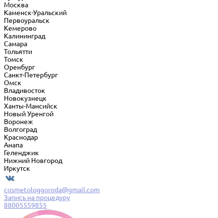
Москва
Каменск-Уральский
Первоуральск
Кемерово
Калининград
Самара
Тольятти
Томск
Оренбург
Санкт-Петербург
Омск
Владивосток
Новокузнецк
Ханты-Мансийск
Новый Уренгой
Воронеж
Волгоград
Краснодар
Анапа
Геленджик
Нижний Новгород
Иркутск
cosmetologgoroda@gmail.com
Запись на процедуру
88005559855