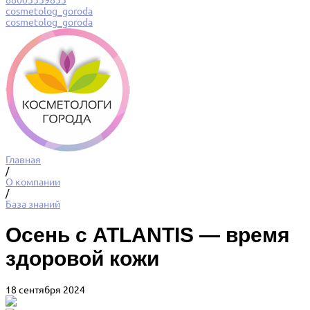
88005559855
cosmetolog_goroda
cosmetolog_goroda
Главная
/
О компании
/
База знаний
Осень с ATLANTIS — время
здоровой кожи
18 сентября 2024