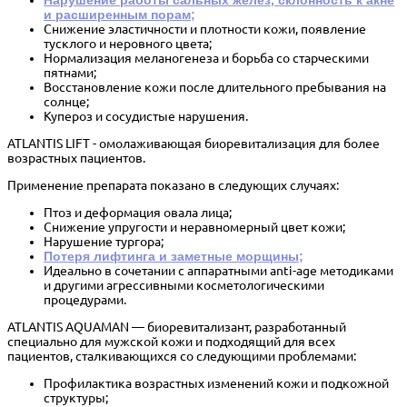
Нарушение работы сальных желёз, склонность к акне
и расширенным порам;
Снижение эластичности и плотности кожи, появление
тусклого и неровного цвета;
Нормализация меланогенеза и борьба со старческими
пятнами;
Восстановление кожи после длительного пребывания на
солнце;
Купероз и сосудистые нарушения.
ATLANTIS LIFT
- омолаживающая биоревитализация для более
возрастных пациентов.
Применение препарата показано в следующих случаях:
Птоз и деформация овала лица;
Снижение упругости и неравномерный цвет кожи;
Нарушение тургора;
Потеря лифтинга и заметные морщины;
Идеально в сочетании с аппаратными anti-age методиками
и другими агрессивными косметологическими
процедурами.
ATLANTIS AQUAMAN
— биоревитализант, разработанный
специально для мужской кожи и подходящий для всех
пациентов, сталкивающихся со следующими проблемами:
Профилактика возрастных изменений кожи и подкожной
структуры;