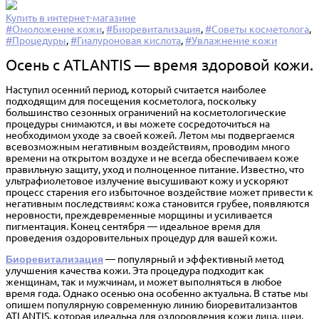
Купить в интернет-магазине
#Омоложение кожи
,
#Биоревитализация
,
#Советы косметолога
,
#Процедуры
,
#Гиалуроновая кислота
,
#Увлажнение кожи
Осень с ATLANTIS — время здоровой кожи.
Наступил осенний период, который считается наиболее
подходящим для посещения косметолога, поскольку
большинство сезонных ограничений на косметологические
процедуры снимаются, и вы можете сосредоточиться на
необходимом уходе за своей кожей. Летом мы подвергаемся
всевозможным негативным воздействиям, проводим много
времени на открытом воздухе и не всегда обеспечиваем коже
правильную защиту, уход и полноценное питание. Известно, что
ультрафиолетовое излучение высушивают кожу и ускоряют
процесс старения его избыточное воздействие может привести к
негативным последствиям: кожа становится грубее, появляются
неровности, преждевременные морщины и усиливается
пигментация. Конец сентября — идеальное время для
проведения оздоровительных процедур для вашей кожи.
Биоревитализация
— популярный и эффективный метод
улучшения качества кожи. Эта процедура подходит как
женщинам, так и мужчинам, и может выполняться в любое
время года. Однако осенью она особенно актуальна. В статье мы
опишем популярную современную линию биоревитализантов
ATLANTIS, которая идеальна для оздоровления кожи лица, шеи,