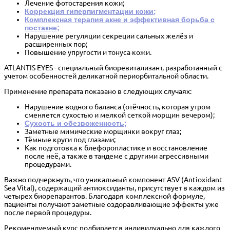
Лечение фотостарения кожи;
Коррекция гиперпигментации кожи;
Комплексная терапия акне и эффективная борьба с
постакне;
Нарушение регуляции секреции сальных желёз и
расширенных пор;
Повышение упругости и тонуса кожи.
ATLANTIS EYES
- специальный биоревитализант, разработанный с
учетом особенностей деликатной периорбитальной области.
Применение препарата показано в следующих случаях:
Нарушение водного баланса (отёчность, которая утром
сменяется сухостью и мелкой сеткой морщин вечером);
Сухость и обезвоженность;
Заметные мимические морщинки вокруг глаз;
Тёмные круги под глазами;
Как подготовка к блефоропластике и восстановление
после неё, а также в тандеме с другими агрессивными
процедурами.
Важно подчеркнуть, что уникальный компонент ASV (Antioxidant
Sea Vital), содержащий антиоксиданты, присутствует в каждом из
четырех биорепарантов. Благодаря комплексной формуле,
пациенты получают заметные оздоравливающие эффекты уже
после первой процедуры.
Рекомендуемый курс подбирается индивидуально для каждого