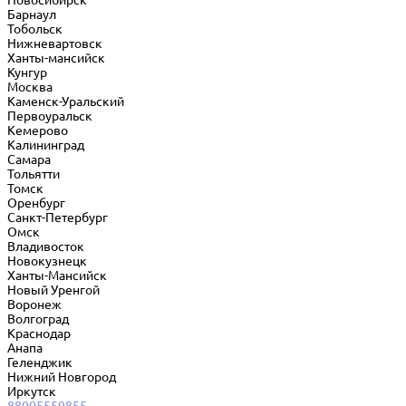
Новосибирск
Барнаул
Тобольск
Нижневартовск
Ханты-мансийск
Кунгур
Москва
Каменск-Уральский
Первоуральск
Кемерово
Калининград
Самара
Тольятти
Томск
Оренбург
Санкт-Петербург
Омск
Владивосток
Новокузнецк
Ханты-Мансийск
Новый Уренгой
Воронеж
Волгоград
Краснодар
Анапа
Геленджик
Нижний Новгород
Иркутск