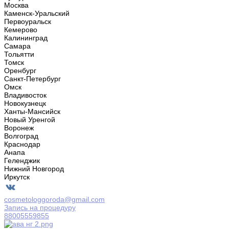
Москва
Каменск-Уральский
Первоуральск
Кемерово
Калининград
Самара
Тольятти
Томск
Оренбург
Санкт-Петербург
Омск
Владивосток
Новокузнецк
Ханты-Мансийск
Новый Уренгой
Воронеж
Волгоград
Краснодар
Анапа
Геленджик
Нижний Новгород
Иркутск
cosmetologgoroda@gmail.com
Запись на процедуру
88005559855