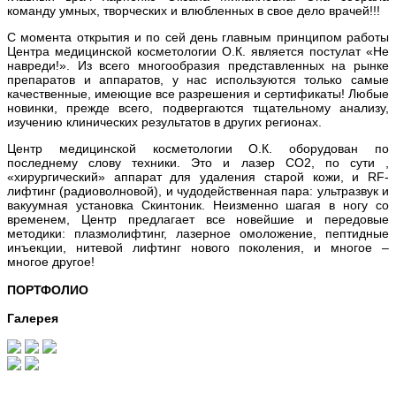
команду умных, творческих и влюбленных в свое дело врачей!!!
С момента открытия и по сей день главным принципом работы
Центра медицинской косметологии О.К. является постулат «Не
навреди!». Из всего многообразия представленных на рынке
препаратов и аппаратов, у нас используются только самые
качественные, имеющие все разрешения и сертификаты! Любые
новинки, прежде всего, подвергаются тщательному анализу,
изучению клинических результатов в других регионах.
Центр медицинской косметологии О.К. оборудован по
последнему слову техники. Это и лазер СО2, по сути ,
«хирургический» аппарат для удаления старой кожи, и RF-
лифтинг (радиоволновой), и чудодейственная пара: ультразвук и
вакуумная установка Скинтоник. Неизменно шагая в ногу со
временем, Центр предлагает все новейшие и передовые
методики: плазмолифтинг, лазерное омоложение, пептидные
инъекции, нитевой лифтинг нового поколения, и многое –
многое другое!
ПОРТФОЛИО
Галерея