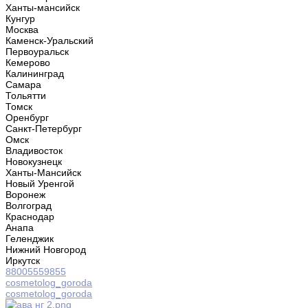
Ханты-мансийск
Кунгур
Москва
Каменск-Уральский
Первоуральск
Кемерово
Калининград
Самара
Тольятти
Томск
Оренбург
Санкт-Петербург
Омск
Владивосток
Новокузнецк
Ханты-Мансийск
Новый Уренгой
Воронеж
Волгоград
Краснодар
Анапа
Геленджик
Нижний Новгород
Иркутск
88005559855
cosmetolog_goroda
cosmetolog_goroda