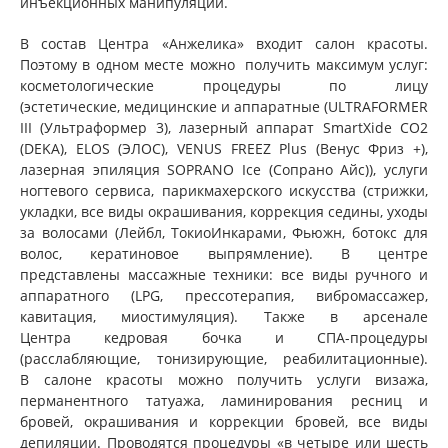
инъекционных манипуляций.
В состав Центра «Анжелика» входит салон красоты.
Поэтому в одном месте можно получить максимум услуг:
косметологические процедуры по лицу
(эстетические, медицинские и аппаратные (ULTRAFORMER
ІІІ (Ультраформер 3), лазерный аппарат SmartXide СО2
(DEKA), ELOS (ЭЛОС), VENUS FREEZ Plus (Венус Фриз +),
лазерная эпиляция SOPRANO Ice (Сопрано Айс)), услуги
ногтевого сервиса, парикмахерского искусства (стрижки,
укладки, все виды окрашивания, коррекция седины, уходы
за волосами (Лейбл, ТокиоИнкарами, Фьюжн, ботокс для
волос, кератиновое выпрямление). В центре
представлены массажные техники: все виды ручного и
аппаратного (LPG, прессотерапия, вибромассажер,
кавитация, миостимуляция). Также в арсенале
Центра кедровая бочка и СПА-процедуры
(расслабляющие, тонизирующие, реабилитационные).
В салоне красоты можно получить услуги визажа,
перманентного татуажа, ламинирования ресниц и
бровей, окрашивания и коррекции бровей, все виды
депиляции. Проводятся процедуры «в четыре или шесть