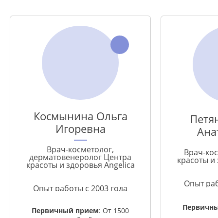
Космынина Ольга
Петя
Игоревна
Ана
Врач-косметолог,
Врач-ко
дерматовенеролог Центра
красоты и 
красоты и здоровья Angelica
Опыт раб
Опыт работы с 2003 года
Первичн
Первичный прием
: От 1500