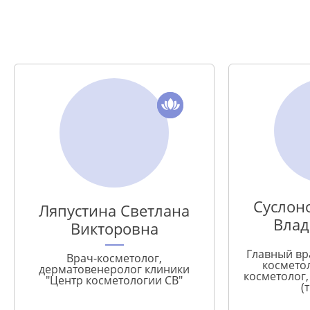
Суслон
Ляпустина Светлана
Вла
Викторовна
Главный вр
Врач-косметолог,
косметол
дерматовенеролог клиники
косметолог
"Центр косметологии СВ"
(