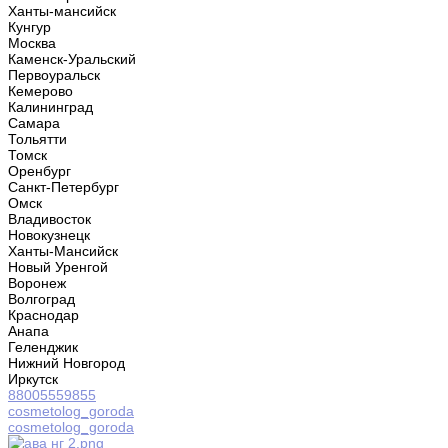
Ханты-мансийск
Кунгур
Москва
Каменск-Уральский
Первоуральск
Кемерово
Калининград
Самара
Тольятти
Томск
Оренбург
Санкт-Петербург
Омск
Владивосток
Новокузнецк
Ханты-Мансийск
Новый Уренгой
Воронеж
Волгоград
Краснодар
Анапа
Геленджик
Нижний Новгород
Иркутск
88005559855
cosmetolog_goroda
cosmetolog_goroda