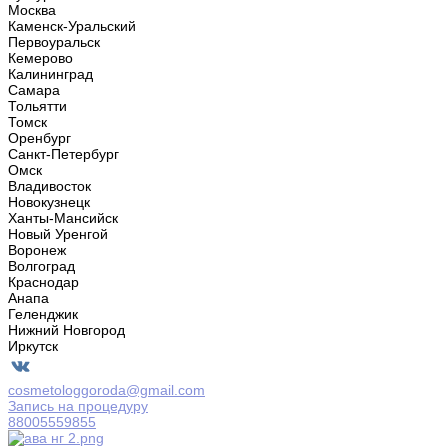
Москва
Каменск-Уральский
Первоуральск
Кемерово
Калининград
Самара
Тольятти
Томск
Оренбург
Санкт-Петербург
Омск
Владивосток
Новокузнецк
Ханты-Мансийск
Новый Уренгой
Воронеж
Волгоград
Краснодар
Анапа
Геленджик
Нижний Новгород
Иркутск
cosmetologgoroda@gmail.com
Запись на процедуру
88005559855