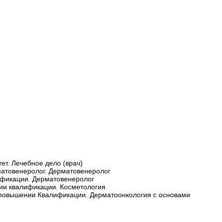
ет. Лечебное дело (врач)
рматовенеролог. Дерматовенеролог
лификации. Дерматовенеролог
нии квалификации. Косметология
о повышении Квалификации. Дерматоонкология с основами