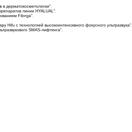
ов в дерматокосметологии".
 препаратов линии HYALUAL".
ованием Filorga".
apy Hifu с технологией высокоинтенсивного фокусного ультразвука"
Ультразвукового SMAS-лифтинга".