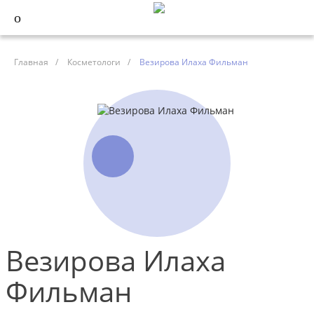
Главная
/
Косметологи
/
Везирова Илаха Фильман
Везирова Илаха
Фильман