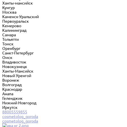
Ханты-мансийск
Кунгур
Москва
Каменск-Уральский
Первоуральск
Кемерово
Калининград
Самара
Тольятти
Томск
Оренбург
Санкт-Петербург
Омск
Владивосток
Новокузнецк
Ханты-Мансийск
Новый Уренгой
Воронеж
Волгоград
Краснодар
Анапа
Геленджик
Нижний Новгород
Иркутск
88005559855
cosmetolog_goroda
cosmetolog_goroda