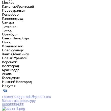
Москва
Каменск-Уральский
Первоуральск
Кемерово
Калининград
Самара
Тольятти
Томск
Оренбург
Санкт-Петербург
Омск
Владивосток
Новокузнецк
Ханты-Мансийск
Новый Уренгой
Воронеж
Волгоград
Краснодар
Анапа
Геленджик
Нижний Новгород
Иркутск
cosmetologgoroda@gmail.com
Запись на процедуру
88005559855