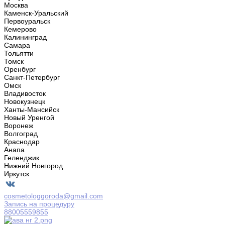
Москва
Каменск-Уральский
Первоуральск
Кемерово
Калининград
Самара
Тольятти
Томск
Оренбург
Санкт-Петербург
Омск
Владивосток
Новокузнецк
Ханты-Мансийск
Новый Уренгой
Воронеж
Волгоград
Краснодар
Анапа
Геленджик
Нижний Новгород
Иркутск
cosmetologgoroda@gmail.com
Запись на процедуру
88005559855