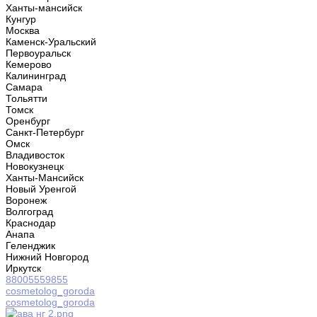
Ханты-мансийск
Кунгур
Москва
Каменск-Уральский
Первоуральск
Кемерово
Калининград
Самара
Тольятти
Томск
Оренбург
Санкт-Петербург
Омск
Владивосток
Новокузнецк
Ханты-Мансийск
Новый Уренгой
Воронеж
Волгоград
Краснодар
Анапа
Геленджик
Нижний Новгород
Иркутск
88005559855
cosmetolog_goroda
cosmetolog_goroda