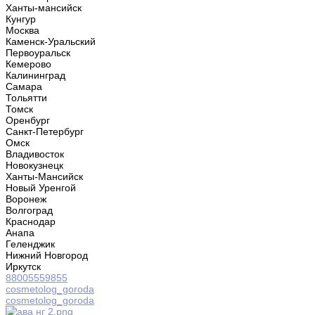
Ханты-мансийск
Кунгур
Москва
Каменск-Уральский
Первоуральск
Кемерово
Калининград
Самара
Тольятти
Томск
Оренбург
Санкт-Петербург
Омск
Владивосток
Новокузнецк
Ханты-Мансийск
Новый Уренгой
Воронеж
Волгоград
Краснодар
Анапа
Геленджик
Нижний Новгород
Иркутск
88005559855
cosmetolog_goroda
cosmetolog_goroda