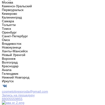
Москва
Каменск-Уральский
Первоуральск
Кемерово
Калининград
Самара
Тольятти
Томск
Оренбург
Санкт-Петербург
Омск
Владивосток
Новокузнецк
Ханты-Мансийск
Новый Уренгой
Воронеж
Волгоград
Краснодар
Анапа
Геленджик
Нижний Новгород
Иркутск
cosmetologgoroda@gmail.com
Запись на процедуру
88005559855