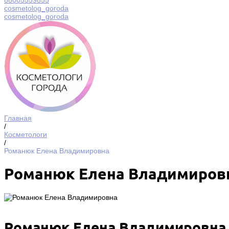
88005559855
cosmetolog_goroda
cosmetolog_goroda
Главная
/
Косметологи
/
Романюк Елена Владимировна
Романюк Елена Владимиров
Романюк Елена Владимировна