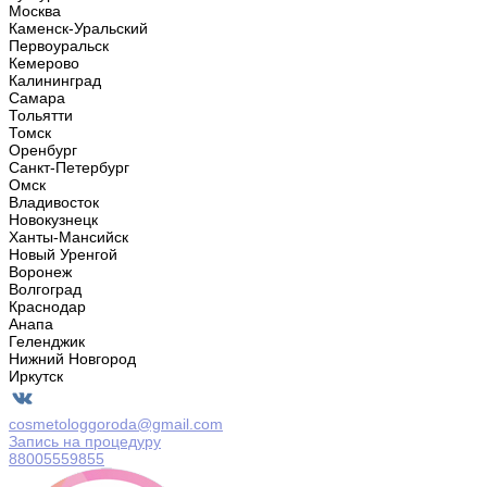
Москва
Каменск-Уральский
Первоуральск
Кемерово
Калининград
Самара
Тольятти
Томск
Оренбург
Санкт-Петербург
Омск
Владивосток
Новокузнецк
Ханты-Мансийск
Новый Уренгой
Воронеж
Волгоград
Краснодар
Анапа
Геленджик
Нижний Новгород
Иркутск
cosmetologgoroda@gmail.com
Запись на процедуру
88005559855