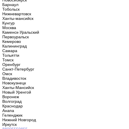
Новосибирск
Барнаул
Тобольск
Нижневартовск
Ханты-мансийск
Кунгур
Москва
Каменск-Уральский
Первоуральск
Кемерово
Калининград
Самара
Тольятти
Томск
Оренбург
Санкт-Петербург
Омск
Владивосток
Новокузнецк
Ханты-Мансийск
Новый Уренгой
Воронеж
Волгоград
Краснодар
Анапа
Геленджик
Нижний Новгород
Иркутск