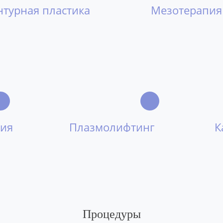
нтурная пластика
Мезотерапия
ция
Плазмолифтинг
К
Процедуры