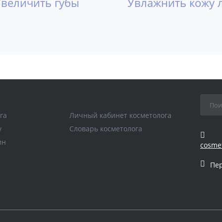
Увеличить губы
Увлажнить кожу 
га
Личный кабинет косметолога
у
Словарь косметолога
ин
cosme
Пе