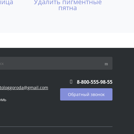
лица
Удалить пигментные
пятна
8-800-555-98-55
tologgoroda@gmail.com
Обратный звонок
рмь