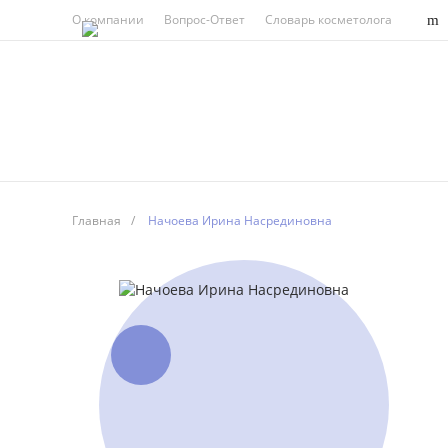
О компании
Вопрос-Ответ
Словарь косметолога
Главная
/
Начоева Ирина Насрединовна