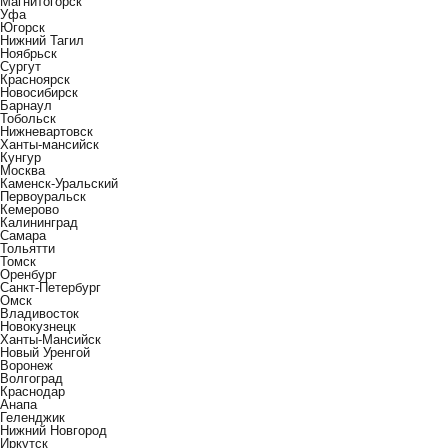
Магнитогорск
Уфа
Югорск
Нижний Тагил
Ноябрьск
Сургут
Красноярск
Новосибирск
Барнаул
Тобольск
Нижневартовск
Ханты-мансийск
Кунгур
Москва
Каменск-Уральский
Первоуральск
Кемерово
Калининград
Самара
Тольятти
Томск
Оренбург
Санкт-Петербург
Омск
Владивосток
Новокузнецк
Ханты-Мансийск
Новый Уренгой
Воронеж
Волгоград
Краснодар
Анапа
Геленджик
Нижний Новгород
Иркутск