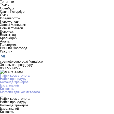
Тольятти
Томск
Оренбург
Санкт-Петербург
Омск
Владивосток
Новокузнецк
Ханты-Мансийск
Новый Уренгой
Воронеж
Волгоград
Краснодар
Анапа
Геленджик
Нижний Новгород
Иркутск
cosmetologgoroda@gmail.com
Запись на процедуру
88005559855
Найти косметолога
Найти процедуру
Команда тренеров
База знаний
Контакты
Магазин для косметолога
...
Найти косметолога
Найти процедуру
Команда тренеров
База знаний
Контакты