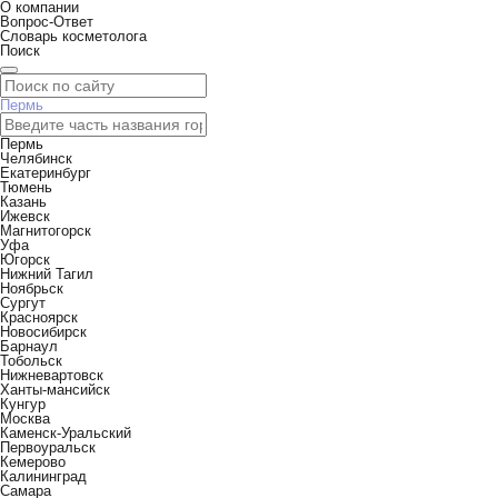
О компании
Вопрос-Ответ
Словарь косметолога
Поиск
Пермь
Пермь
Челябинск
Екатеринбург
Тюмень
Казань
Ижевск
Магнитогорск
Уфа
Югорск
Нижний Тагил
Ноябрьск
Сургут
Красноярск
Новосибирск
Барнаул
Тобольск
Нижневартовск
Ханты-мансийск
Кунгур
Москва
Каменск-Уральский
Первоуральск
Кемерово
Калининград
Самара