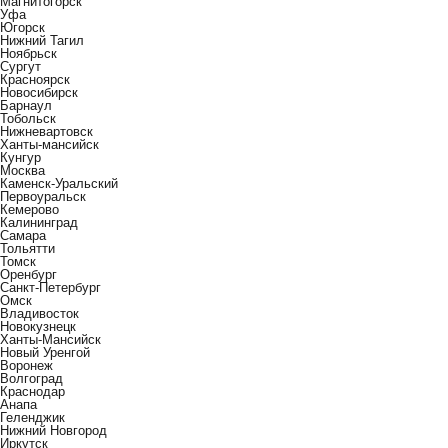
Магнитогорск
Уфа
Югорск
Нижний Тагил
Ноябрьск
Сургут
Красноярск
Новосибирск
Барнаул
Тобольск
Нижневартовск
Ханты-мансийск
Кунгур
Москва
Каменск-Уральский
Первоуральск
Кемерово
Калининград
Самара
Тольятти
Томск
Оренбург
Санкт-Петербург
Омск
Владивосток
Новокузнецк
Ханты-Мансийск
Новый Уренгой
Воронеж
Волгоград
Краснодар
Анапа
Геленджик
Нижний Новгород
Иркутск