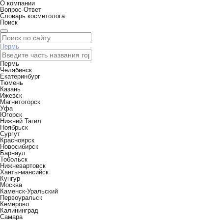
О компании
Вопрос-Ответ
Словарь косметолога
Поиск
Пермь
Пермь
Челябинск
Екатеринбург
Тюмень
Казань
Ижевск
Магнитогорск
Уфа
Югорск
Нижний Тагил
Ноябрьск
Сургут
Красноярск
Новосибирск
Барнаул
Тобольск
Нижневартовск
Ханты-мансийск
Кунгур
Москва
Каменск-Уральский
Первоуральск
Кемерово
Калининград
Самара