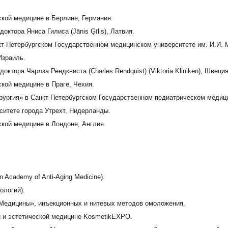
ской медицине в Берлине, Германия.
доктора Яниса Гилиса (Jānis Ģīlis), Латвия.
кт-Петербургском Государственном медицинском университете им. И.И. 
Израиль.
октора Чарлза Рендквиста (Charles Rendquist) (Viktoria Kliniken), Швеция
ской медицине в Праге, Чехия.
рургия» в Санкт-Петербургском Государственном педиатрическом медиц
рситете города Утрехт, Нидерланды.
ской медицине в Лондоне, Англия.
Academy of Anti-Aging Medicine).
ологий).
й Медицины», инъекционных и нитевых методов омоложения.
и и эстетической медицине KosmetikEXPO.