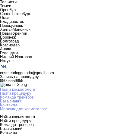
Тольятти
Томск
Оренбург
Санкт-Петербург
Омск
Владивосток
Новокузнецк
Ханты-Мансийск
Новый Уренгой
Воронеж
Волгоград
Краснодар
Анапа
Геленджик
Нижний Новгород
Иркутск
cosmetologgoroda@gmail.com
Запись на процедуру
88005559855
Найти косметолога
Найти процедуру
Команда тренеров
База знаний
Контакты
Магазин для косметолога
...
Найти косметолога
Найти процедуру
Команда тренеров
База знаний
Контакты