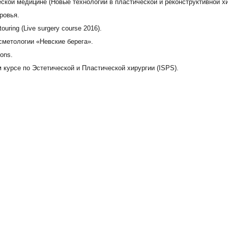
ской медицине (Новые технологии в пластической и реконструктивной хи
ровья.
ouring (Live surgery course 2016).
сметологии «Невские берега».
ions.
 курсе по Эстетической и Пластической хирургии (ISPS).