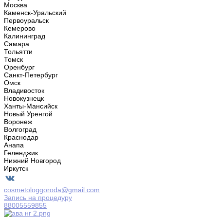
Москва
Каменск-Уральский
Первоуральск
Кемерово
Калининград
Самара
Тольятти
Томск
Оренбург
Санкт-Петербург
Омск
Владивосток
Новокузнецк
Ханты-Мансийск
Новый Уренгой
Воронеж
Волгоград
Краснодар
Анапа
Геленджик
Нижний Новгород
Иркутск
cosmetologgoroda@gmail.com
Запись на процедуру
88005559855