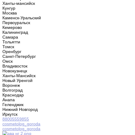
Ханты-мансийск
Кунгур
Москва
Каменск-Уральский
Первоуральск
Кемерово
Калининград
Самара
Тольятти
Томск
Оренбург
Санкт-Петербург
Омск
Владивосток
Новокузнецк
Ханты-Мансийск
Новый Уренгой
Воронеж
Волгоград
Краснодар
Анапа
Геленджик
Нижний Новгород
Иркутск
88005559855
cosmetolog_goroda
cosmetolog_goroda