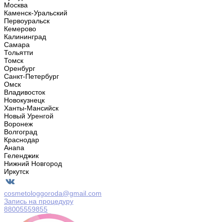
Москва
Каменск-Уральский
Первоуральск
Кемерово
Калининград
Самара
Тольятти
Томск
Оренбург
Санкт-Петербург
Омск
Владивосток
Новокузнецк
Ханты-Мансийск
Новый Уренгой
Воронеж
Волгоград
Краснодар
Анапа
Геленджик
Нижний Новгород
Иркутск
cosmetologgoroda@gmail.com
Запись на процедуру
88005559855