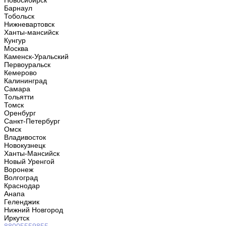
Новосибирск
Барнаул
Тобольск
Нижневартовск
Ханты-мансийск
Кунгур
Москва
Каменск-Уральский
Первоуральск
Кемерово
Калининград
Самара
Тольятти
Томск
Оренбург
Санкт-Петербург
Омск
Владивосток
Новокузнецк
Ханты-Мансийск
Новый Уренгой
Воронеж
Волгоград
Краснодар
Анапа
Геленджик
Нижний Новгород
Иркутск