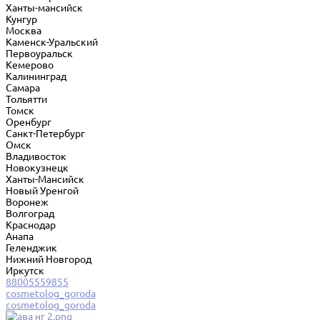
Ханты-мансийск
Кунгур
Москва
Каменск-Уральский
Первоуральск
Кемерово
Калининград
Самара
Тольятти
Томск
Оренбург
Санкт-Петербург
Омск
Владивосток
Новокузнецк
Ханты-Мансийск
Новый Уренгой
Воронеж
Волгоград
Краснодар
Анапа
Геленджик
Нижний Новгород
Иркутск
88005559855
cosmetolog_goroda
cosmetolog_goroda