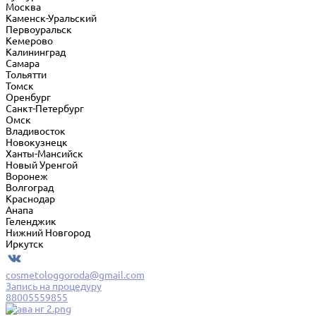
Москва
Каменск-Уральский
Первоуральск
Кемерово
Калининград
Самара
Тольятти
Томск
Оренбург
Санкт-Петербург
Омск
Владивосток
Новокузнецк
Ханты-Мансийск
Новый Уренгой
Воронеж
Волгоград
Краснодар
Анапа
Геленджик
Нижний Новгород
Иркутск
cosmetologgoroda@gmail.com
Запись на процедуру
88005559855