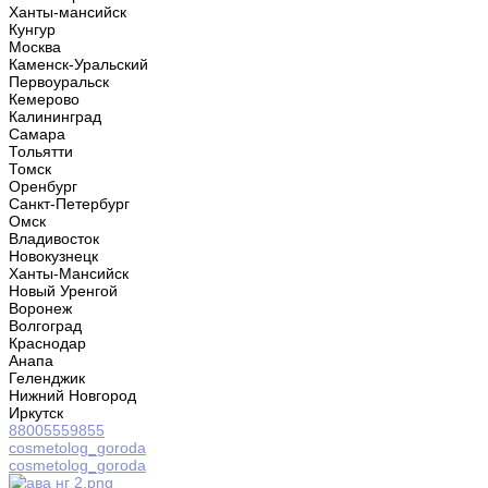
Ханты-мансийск
Кунгур
Москва
Каменск-Уральский
Первоуральск
Кемерово
Калининград
Самара
Тольятти
Томск
Оренбург
Санкт-Петербург
Омск
Владивосток
Новокузнецк
Ханты-Мансийск
Новый Уренгой
Воронеж
Волгоград
Краснодар
Анапа
Геленджик
Нижний Новгород
Иркутск
88005559855
cosmetolog_goroda
cosmetolog_goroda