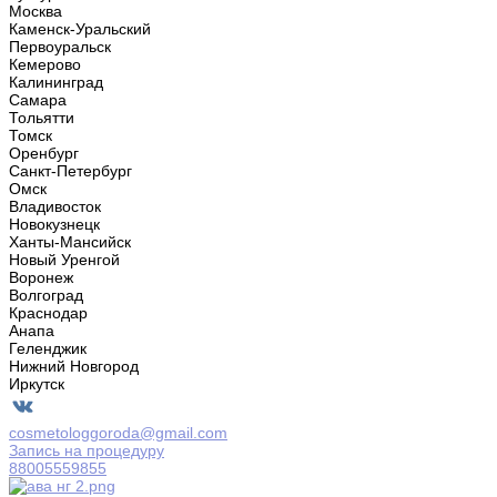
Москва
Каменск-Уральский
Первоуральск
Кемерово
Калининград
Самара
Тольятти
Томск
Оренбург
Санкт-Петербург
Омск
Владивосток
Новокузнецк
Ханты-Мансийск
Новый Уренгой
Воронеж
Волгоград
Краснодар
Анапа
Геленджик
Нижний Новгород
Иркутск
cosmetologgoroda@gmail.com
Запись на процедуру
88005559855