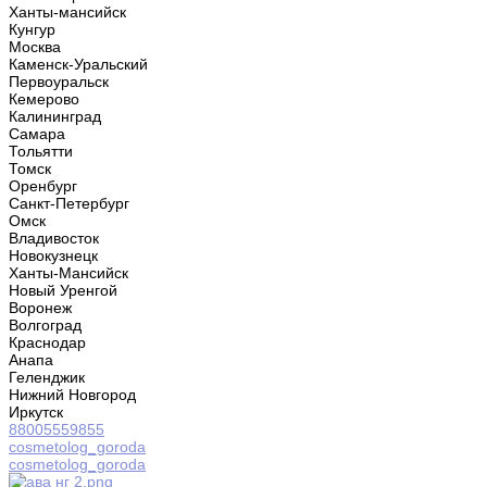
Ханты-мансийск
Кунгур
Москва
Каменск-Уральский
Первоуральск
Кемерово
Калининград
Самара
Тольятти
Томск
Оренбург
Санкт-Петербург
Омск
Владивосток
Новокузнецк
Ханты-Мансийск
Новый Уренгой
Воронеж
Волгоград
Краснодар
Анапа
Геленджик
Нижний Новгород
Иркутск
88005559855
cosmetolog_goroda
cosmetolog_goroda