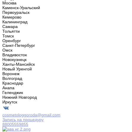
Москва
Каменск-Уральский
Первоуральск
Кемерово
Калининград
Самара
Тольятти
Томск
Оренбург
Санкт-Петербург
Омск
Владивосток
Новокузнецк
Ханты-Мансийск
Новый Уренгой
Воронеж
Волгоград
Краснодар
Анапа
Геленджик
Нижний Новгород
Иркутск
cosmetologgoroda@gmail.com
Запись на процедуру
88005559855