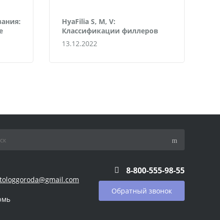
ания:
HyaFilia S, M, V:
е
Классификации филлеров
13.12.2022
8-800-555-98-55
tologgoroda@gmail.com
Обратный звонок
рмь