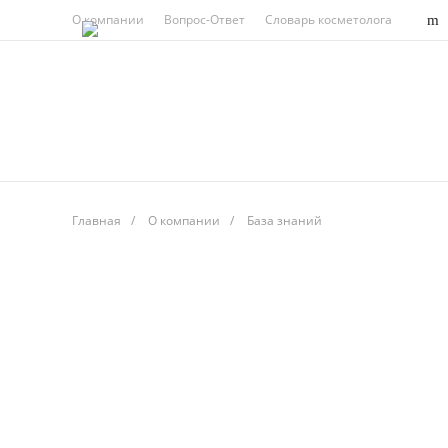
О компании
Вопрос-Ответ
Словарь косметолога
Главная
/
О компании
/
База знаний