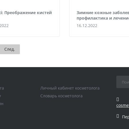
rti: Преображение кистей
Зимние кожные заболев
профилактика и лечени
.2022
16.12.2022
След.
га
Личный кабинет косметолога
у
Словарь косметолога
ин
cosme
Пе