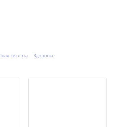
овая кислота
Здоровье
иполитики
Мезотерапия
Снижение веса
Советы косметолога
 за лицом