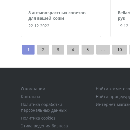
8 антивозрастных советов
Bella
для вашей кожи
рук
22.12.2022
19.12
1
2
3
4
5
...
10
О компании
Найти косметоло
Контакты
Найти процедур
Политика обработки
Интернет-магаз
персональных данных
Политика cookies
Этика ведения бизнеса