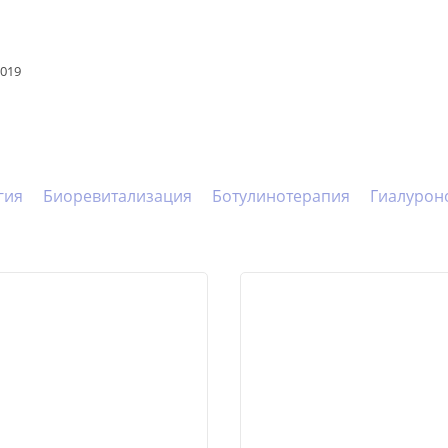
019
гия
Биоревитализация
Ботулинотерапия
Гиалурон
Коррекция жировых отложений
Купероз, розацеа
Л
Плацентарная терапия
Процедуры
Раздражение
Трихология
Увеличение губ
Увлажнение кожи
Уход