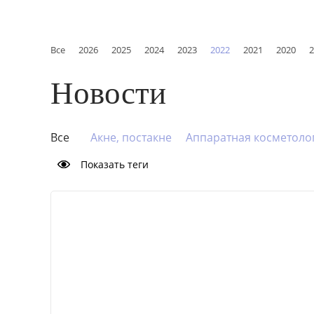
Все
2026
2025
2024
2023
2022
2021
2020
2
Новости
Все
Акне, постакне
Аппаратная косметоло
Избавиться от морщин
Контурная пластика
Показать теги
Омоложение кожи
Пигментация
Пилинги
Сочетанные методики
Старение
Сухость