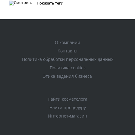
Показать теги
Ботулинотерапия
Гиалуроновая кислота
Здоровье
Избавиться от морщин
Контурная пластика
Коррекция жировых отложений
О компании
Купероз, розацеа
Липолитики
Мезотерапия
Контакты
Омоложение кожи
Пигментация
Пилинги
Политика обработки персональных данных
Плацентарная терапия
Процедуры
Политика cookies
Раздражение
Снижение веса
Этика ведения бизнеса
Советы косметолога
Сочетанные методики
Старение
Сухость
Трихология
Найти косметолога
Увеличение губ
Увлажнение кожи
Найти процедуру
Уход за лицом
Интернет-магазин