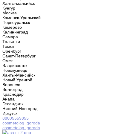
Ханты-мансийск
Кунгур
Москва
Каменск-Уральский
Первоуральск
Кемерово
Калининград
Самара
Тольятти
Томск
Оренбург
Санкт-Петербург
Омск
Владивосток
Новокузнецк
Ханты-Мансийск
Новый Уренгой
Воронеж
Волгоград
Краснодар
Анапа
Геленджик
Нижний Новгород
Иркутск
88005559855
cosmetolog_goroda
cosmetolog_goroda