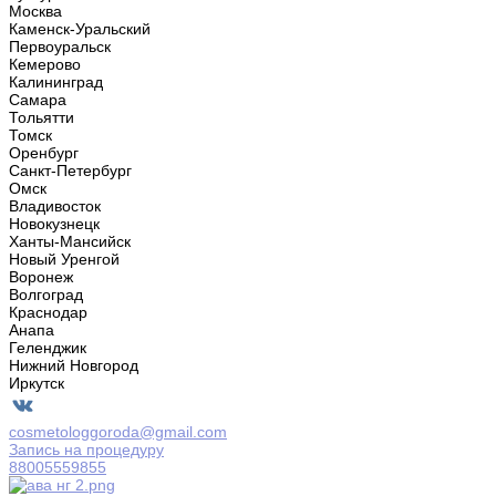
Москва
Каменск-Уральский
Первоуральск
Кемерово
Калининград
Самара
Тольятти
Томск
Оренбург
Санкт-Петербург
Омск
Владивосток
Новокузнецк
Ханты-Мансийск
Новый Уренгой
Воронеж
Волгоград
Краснодар
Анапа
Геленджик
Нижний Новгород
Иркутск
cosmetologgoroda@gmail.com
Запись на процедуру
88005559855