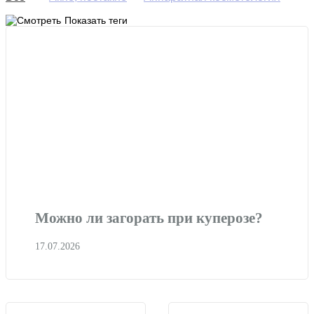
Биоревитализация
Ботулинотерапия
Показать теги
Гиалуроновая кислота
Здоровье
Избавиться от морщин
Контурная пластика
Коррекция жировых отложений
Купероз, розацеа
Липолитики
Мезотерапия
Омоложение кожи
Пигментация
Пилинги
Плацентарная терапия
Процедуры
Раздражение
Снижение веса
Советы косметолога
Сочетанные методики
Старение
Сухость
Трихология
Можно ли загорать при куперозе?
Увеличение губ
Увлажнение кожи
Уход за лицом
17.07.2026