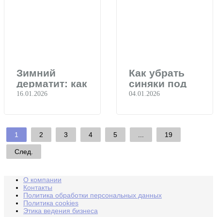
Зимний
Как убрать
дерматит: как
синяки под
успокоить
глазами
16.01.2026
04.01.2026
кожу
после
праздников
1
2
3
4
5
...
19
След.
О компании
Контакты
Политика обработки персональных данных
Политика cookies
Этика ведения бизнеса