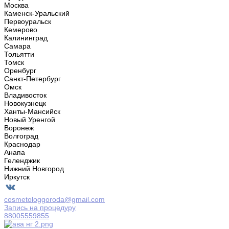
Москва
Каменск-Уральский
Первоуральск
Кемерово
Калининград
Самара
Тольятти
Томск
Оренбург
Санкт-Петербург
Омск
Владивосток
Новокузнецк
Ханты-Мансийск
Новый Уренгой
Воронеж
Волгоград
Краснодар
Анапа
Геленджик
Нижний Новгород
Иркутск
cosmetologgoroda@gmail.com
Запись на процедуру
88005559855