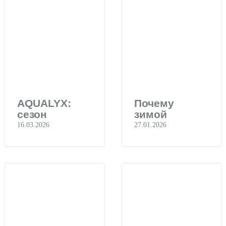
AQUALYX:
Почему
сезон
зимой
коррекции
обостряется
16.03.2026
27.01.2026
фигуры
акне
открыт