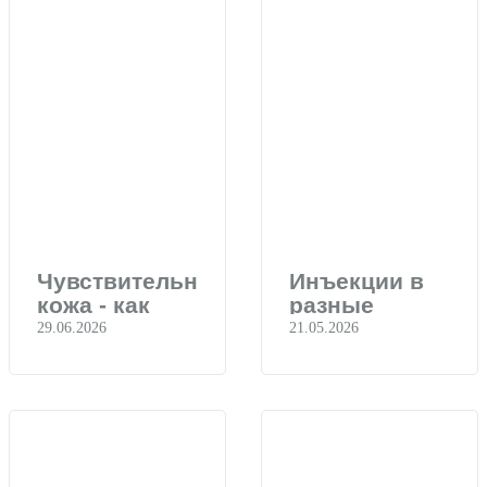
Чувствительная
Инъекции в
кожа - как
разные
ухаживать за
сезоны - есть
29.06.2026
21.05.2026
ней летом
ли разница в
результатах