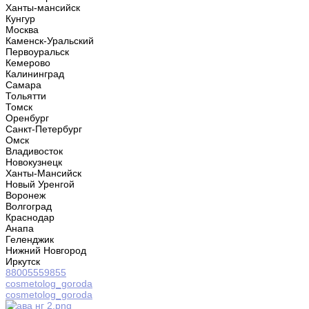
Ханты-мансийск
Кунгур
Москва
Каменск-Уральский
Первоуральск
Кемерово
Калининград
Самара
Тольятти
Томск
Оренбург
Санкт-Петербург
Омск
Владивосток
Новокузнецк
Ханты-Мансийск
Новый Уренгой
Воронеж
Волгоград
Краснодар
Анапа
Геленджик
Нижний Новгород
Иркутск
88005559855
cosmetolog_goroda
cosmetolog_goroda