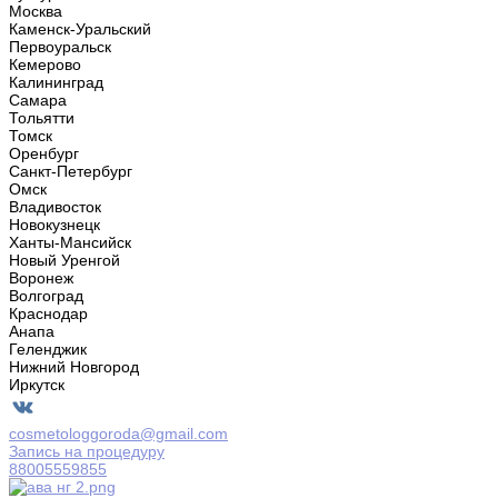
Москва
Каменск-Уральский
Первоуральск
Кемерово
Калининград
Самара
Тольятти
Томск
Оренбург
Санкт-Петербург
Омск
Владивосток
Новокузнецк
Ханты-Мансийск
Новый Уренгой
Воронеж
Волгоград
Краснодар
Анапа
Геленджик
Нижний Новгород
Иркутск
cosmetologgoroda@gmail.com
Запись на процедуру
88005559855