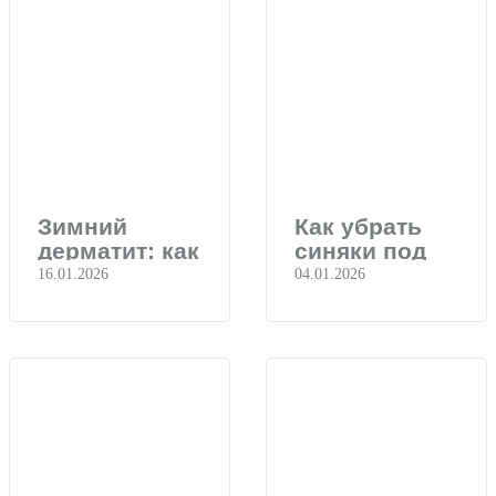
Зимний
Как убрать
дерматит: как
синяки под
успокоить
глазами
16.01.2026
04.01.2026
кожу
после
праздников