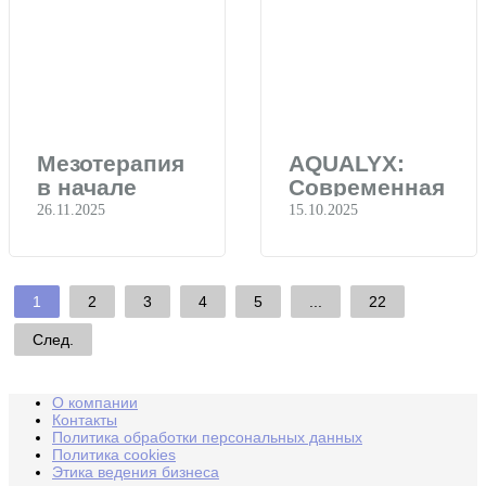
Мезотерапия
AQUALYX:
в начале
Современная
зимы
коррекция
26.11.2025
15.10.2025
второго
подбородка
1
2
3
4
5
...
22
След.
О компании
Контакты
Политика обработки персональных данных
Политика cookies
Этика ведения бизнеса