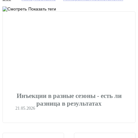
Биоревитализация
Ботулинотерапия
Показать теги
Гиалуроновая кислота
Здоровье
Избавиться от морщин
Контурная пластика
Коррекция жировых отложений
Купероз, розацеа
Липолитики
Мезотерапия
Омоложение кожи
Пигментация
Пилинги
Плацентарная терапия
Процедуры
Раздражение
Снижение веса
Советы косметолога
Сочетанные методики
Старение
Сухость
Трихология
Инъекции в разные сезоны - есть ли
Увеличение губ
Увлажнение кожи
Уход за лицом
разница в результатах
21.05.2026