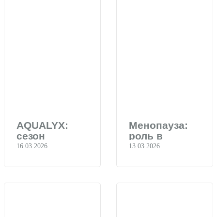
AQUALYX:
Менопауза:
сезон
роль в
коррекции
старении
16.03.2026
13.03.2026
фигуры
кожи
открыт