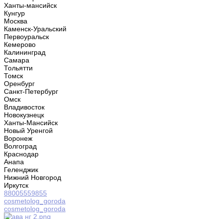
Ханты-мансийск
Кунгур
Москва
Каменск-Уральский
Первоуральск
Кемерово
Калининград
Самара
Тольятти
Томск
Оренбург
Санкт-Петербург
Омск
Владивосток
Новокузнецк
Ханты-Мансийск
Новый Уренгой
Воронеж
Волгоград
Краснодар
Анапа
Геленджик
Нижний Новгород
Иркутск
88005559855
cosmetolog_goroda
cosmetolog_goroda