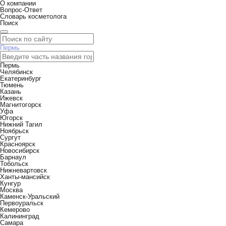
О компании
Вопрос-Ответ
Словарь косметолога
Поиск
Пермь
Пермь
Челябинск
Екатеринбург
Тюмень
Казань
Ижевск
Магнитогорск
Уфа
Югорск
Нижний Тагил
Ноябрьск
Сургут
Красноярск
Новосибирск
Барнаул
Тобольск
Нижневартовск
Ханты-мансийск
Кунгур
Москва
Каменск-Уральский
Первоуральск
Кемерово
Калининград
Самара