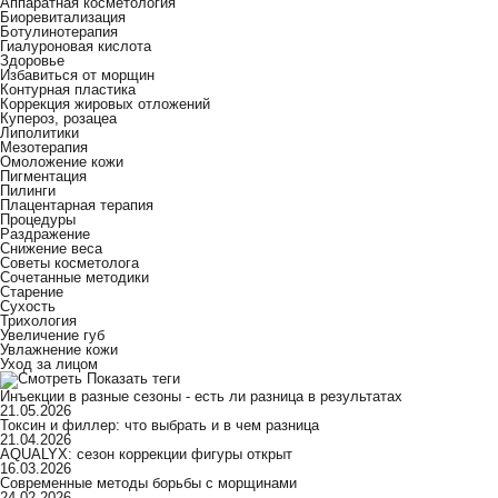
Аппаратная косметология
Биоревитализация
Ботулинотерапия
Гиалуроновая кислота
Здоровье
Избавиться от морщин
Контурная пластика
Коррекция жировых отложений
Купероз, розацеа
Липолитики
Мезотерапия
Омоложение кожи
Пигментация
Пилинги
Плацентарная терапия
Процедуры
Раздражение
Снижение веса
Советы косметолога
Сочетанные методики
Старение
Сухость
Трихология
Увеличение губ
Увлажнение кожи
Уход за лицом
Показать теги
Инъекции в разные сезоны - есть ли разница в результатах
21.05.2026
Токсин и филлер: что выбрать и в чем разница
21.04.2026
AQUALYX: сезон коррекции фигуры открыт
16.03.2026
Современные методы борьбы с морщинами
24.02.2026