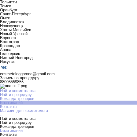
Тольятти
Томск
Оренбург
Санкт-Петербург
Омск
Владивосток
Новокузнецк
Ханты-Мансийск
Новый Уренгой
Воронеж
Волгоград
Краснодар
Анапа
Геленджик
Нижний Новгород
Иркутск
cosmetologgoroda@gmail.com
Запись на процедуру
88005559855
Найти косметолога
Найти процедуру
Команда тренеров
База знаний
Контакты
Магазин для косметолога
...
Найти косметолога
Найти процедуру
Команда тренеров
База знаний
Контакты