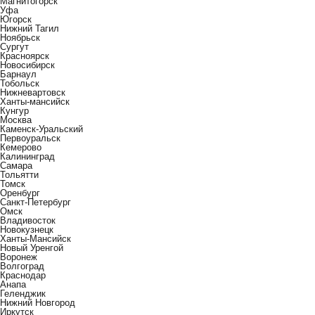
Магнитогорск
Уфа
Югорск
Нижний Тагил
Ноябрьск
Сургут
Красноярск
Новосибирск
Барнаул
Тобольск
Нижневартовск
Ханты-мансийск
Кунгур
Москва
Каменск-Уральский
Первоуральск
Кемерово
Калининград
Самара
Тольятти
Томск
Оренбург
Санкт-Петербург
Омск
Владивосток
Новокузнецк
Ханты-Мансийск
Новый Уренгой
Воронеж
Волгоград
Краснодар
Анапа
Геленджик
Нижний Новгород
Иркутск