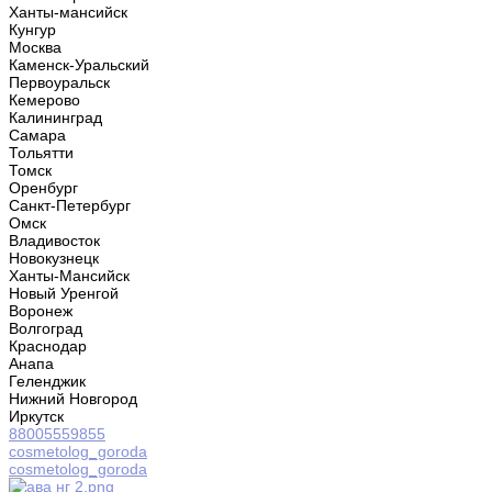
Ханты-мансийск
Кунгур
Москва
Каменск-Уральский
Первоуральск
Кемерово
Калининград
Самара
Тольятти
Томск
Оренбург
Санкт-Петербург
Омск
Владивосток
Новокузнецк
Ханты-Мансийск
Новый Уренгой
Воронеж
Волгоград
Краснодар
Анапа
Геленджик
Нижний Новгород
Иркутск
88005559855
cosmetolog_goroda
cosmetolog_goroda