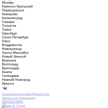
Москва
Каменск-Уральский
Первоуральск
Кемерово
Калининград
Самара
Тольятти
Томск
Оренбург
Санкт-Петербург
Омск
Владивосток
Новокузнецк
Ханты-Мансийск
Новый Уренгой
Воронеж
Волгоград
Краснодар
Анапа
Геленджик
Нижний Новгород
Иркутск
cosmetologgoroda@gmail.com
Запись на процедуру
88005559855