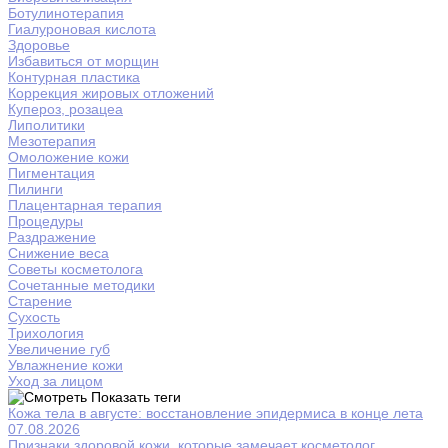
Ботулинотерапия
Гиалуроновая кислота
Здоровье
Избавиться от морщин
Контурная пластика
Коррекция жировых отложений
Купероз, розацеа
Липолитики
Мезотерапия
Омоложение кожи
Пигментация
Пилинги
Плацентарная терапия
Процедуры
Раздражение
Снижение веса
Советы косметолога
Сочетанные методики
Старение
Сухость
Трихология
Увеличение губ
Увлажнение кожи
Уход за лицом
Показать теги
Кожа тела в августе: восстановление эпидермиса в конце лета
07.08.2026
Признаки здоровой кожи, которые замечает косметолог