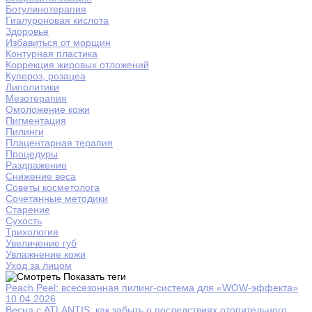
Ботулинотерапия
Гиалуроновая кислота
Здоровье
Избавиться от морщин
Контурная пластика
Коррекция жировых отложений
Купероз, розацеа
Липолитики
Мезотерапия
Омоложение кожи
Пигментация
Пилинги
Плацентарная терапия
Процедуры
Раздражение
Снижение веса
Советы косметолога
Сочетанные методики
Старение
Сухость
Трихология
Увеличение губ
Увлажнение кожи
Уход за лицом
Показать теги
Peach Peel: всесезонная пилинг-система для «WOW-эффекта»
10.04.2026
Весна с ATLANTIS: как забыть о последствиях отопительного