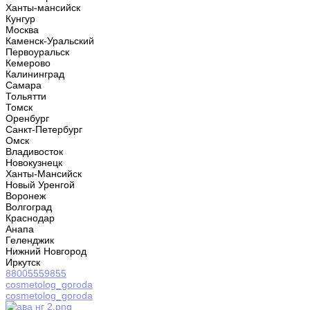
Ханты-мансийск
Кунгур
Москва
Каменск-Уральский
Первоуральск
Кемерово
Калининград
Самара
Тольятти
Томск
Оренбург
Санкт-Петербург
Омск
Владивосток
Новокузнецк
Ханты-Мансийск
Новый Уренгой
Воронеж
Волгоград
Краснодар
Анапа
Геленджик
Нижний Новгород
Иркутск
88005559855
cosmetolog_goroda
cosmetolog_goroda