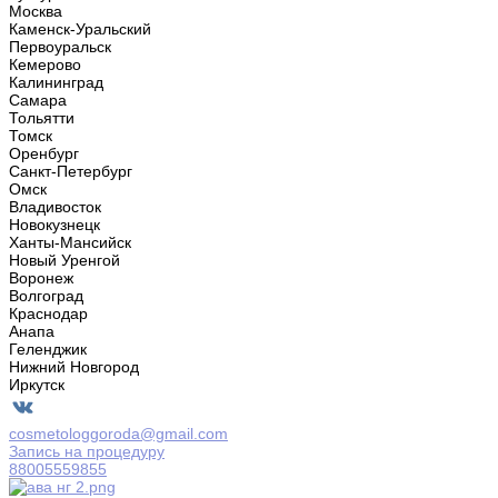
Москва
Каменск-Уральский
Первоуральск
Кемерово
Калининград
Самара
Тольятти
Томск
Оренбург
Санкт-Петербург
Омск
Владивосток
Новокузнецк
Ханты-Мансийск
Новый Уренгой
Воронеж
Волгоград
Краснодар
Анапа
Геленджик
Нижний Новгород
Иркутск
cosmetologgoroda@gmail.com
Запись на процедуру
88005559855