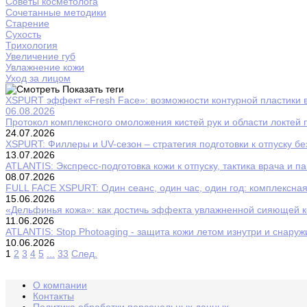
Советы косметолога
Сочетанные методики
Старение
Сухость
Трихология
Увеличение губ
Увлажнение кожи
Уход за лицом
Показать теги
XSPURT эффект «Fresh Face»: возможности контурной пластики в
06.08.2026
Протокол комплексного омоложения кистей рук и области локтей 
24.07.2026
XSPURT: Филлеры и UV-сезон – стратегия подготовки к отпуску бе
13.07.2026
ATLANTIS: Экспресс-подготовка кожи к отпуску, тактика врача и п
08.07.2026
FULL FACE XSPURT: Один сеанс, один час, один год: комплексная
15.06.2026
«Дельфинья кожа»: как достичь эффекта увлажненной сияющей к
11.06.2026
ATLANTIS: Stop Photoaging - защита кожи летом изнутри и снаруж
10.06.2026
1
2
3
4
5
...
33
След.
О компании
Контакты