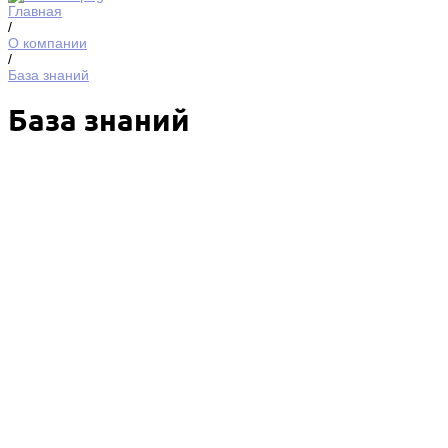
Главная
/
О компании
/
База знаний
База знаний