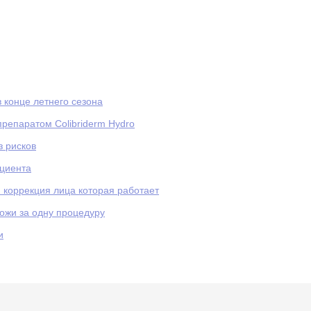
 конце летнего сезона
препаратом Colibriderm Hydro
з рисков
ациента
 коррекция лица которая работает
ожи за одну процедуру
и