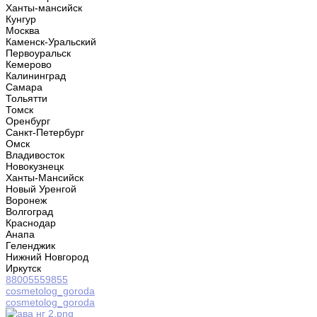
Ханты-мансийск
Кунгур
Москва
Каменск-Уральский
Первоуральск
Кемерово
Калининград
Самара
Тольятти
Томск
Оренбург
Санкт-Петербург
Омск
Владивосток
Новокузнецк
Ханты-Мансийск
Новый Уренгой
Воронеж
Волгоград
Краснодар
Анапа
Геленджик
Нижний Новгород
Иркутск
88005559855
cosmetolog_goroda
cosmetolog_goroda