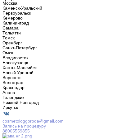
Москва
Каменск-Уральский
Первоуральск
Кемерово
Калининград
Самара
Тольятти
Томск
Оренбург
Санкт-Петербург
Омск
Владивосток
Новокузнецк
Ханты-Мансийск
Новый Уренгой
Воронеж
Волгоград
Краснодар
Анапа
Геленджик
Нижний Новгород
Иркутск
cosmetologgoroda@gmail.com
Запись на процедуру
88005559855