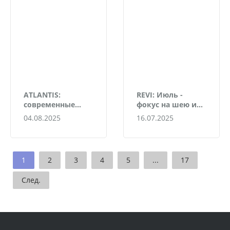
ATLANTIS:
REVI: Июль -
современные
фокус на шею и
методы
декольте
04.08.2025
16.07.2025
инъецирования с
комфортом для
пациента
1
2
3
4
5
...
17
След.