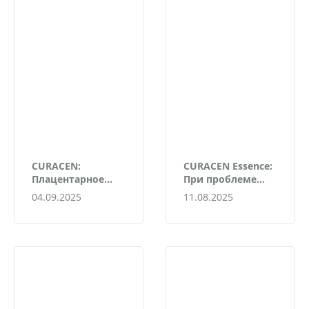
CURACEN:
CURACEN Essence:
Плацентарное
При проблеме
лечение
сухости и
04.09.2025
11.08.2025
пигментации
пигментации
кожи
кожи после
отпуска