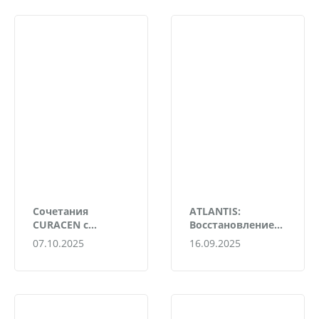
Уход за лицом
Сочетания
ATLANTIS:
CURACEN с
Восстановление
другими
кожи после
07.10.2025
16.09.2025
эстетическими
солнечного
процедурами и
стресса
методиками