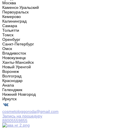
Москва
Каменск-Уральский
Первоуральск
Кемерово
Калининград
Самара
Тольятти
Томск
Оренбург
Санкт-Петербург
Омск
Владивосток
Новокузнецк
Ханты-Мансийск
Новый Уренгой
Воронеж
Волгоград
Краснодар
Анапа
Геленджик
Нижний Новгород
Иркутск
cosmetologgoroda@gmail.com
Запись на процедуру
88005559855