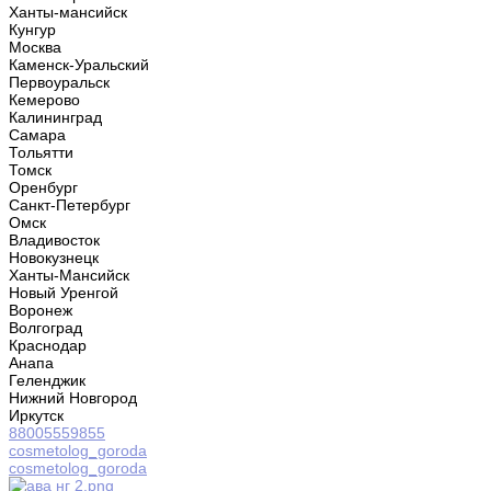
Ханты-мансийск
Кунгур
Москва
Каменск-Уральский
Первоуральск
Кемерово
Калининград
Самара
Тольятти
Томск
Оренбург
Санкт-Петербург
Омск
Владивосток
Новокузнецк
Ханты-Мансийск
Новый Уренгой
Воронеж
Волгоград
Краснодар
Анапа
Геленджик
Нижний Новгород
Иркутск
88005559855
cosmetolog_goroda
cosmetolog_goroda