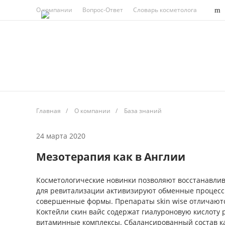
О компании
Вопрос-Ответ
Словарь косметолога
Главная
/
О компании
/
База знаний
24 марта 2020
Мезотерапия как в Англии
Косметологические новинки позволяют восстанавлив
для ревитализации активизируют обменные процессы,
совершенные формы. Препараты skin wise отличают
Коктейли скин вайс содержат гиалуроновую кислоту
витаминные комплексы. Сбалансированный состав ка