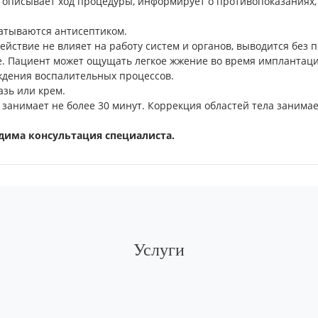
описывает ход процедуры, информирует о противопоказаниях, 
атываются антисептиком.
действие не влияет на работу систем и органов, выводится без 
е. Пациент может ощущать легкое жжение во время имплантаци
ждения воспалительных процессов.
зь или крем.
анимает не более 30 минут. Коррекция областей тела занимает
дима консультация специалиста.
Услуги