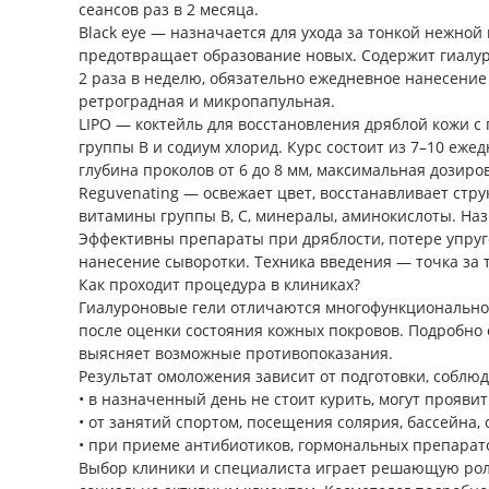
сеансов раз в 2 месяца.
Black eye — назначается для ухода за тонкой нежной
предотвращает образование новых. Содержит гиалурон 
2 раза в неделю, обязательно ежедневное нанесение
ретроградная и микропапульная.
LIPO — коктейль для восстановления дряблой кожи с
группы В и содиум хлорид. Курс состоит из 7–10 ежед
глубина проколов от 6 до 8 мм, максимальная дозиро
Reguvenating — освежает цвет, восстанавливает стру
витамины группы В, С, минералы, аминокислоты. На
Эффективны препараты при дряблости, потере упруго
нанесение сыворотки. Техника введения — точка за 
Как проходит процедура в клиниках?
Гиалуроновые гели отличаются многофункциональнос
после оценки состояния кожных покровов. Подробно 
выясняет возможные противопоказания.
Результат омоложения зависит от подготовки, соблю
• в назначенный день не стоит курить, могут прояви
• от занятий спортом, посещения солярия, бассейна,
• при приеме антибиотиков, гормональных препарато
Выбор клиники и специалиста играет решающую роль