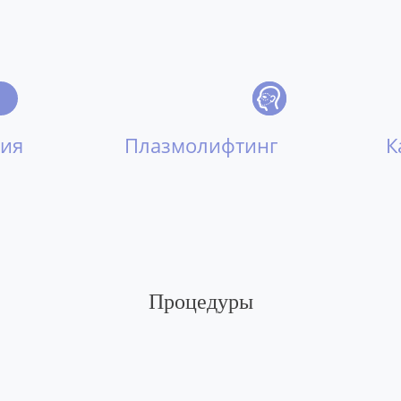
ция
Плазмолифтинг
К
Процедуры