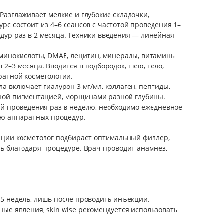
Разглаживает мелкие и глубокие складочки,
урс состоит из 4–6 сеансов с частотой проведения 1–
едур раз в 2 месяца. Техники введения — линейная
 аминокислоты, DMAE, лецитин, минералы, витамины
 2–3 месяца. Вводится в подбородок, шею, тело,
ратной косметологии.
а включает гиалурон 3 мг/мл, коллаген, пептиды,
рной пигментацией, морщинами разной глубины.
той проведения раз в неделю, необходимо ежедневное
ью аппаратных процедур.
ации косметолог подбирает оптимальный филлер,
ь благодаря процедуре. Врач проводит анамнез,
–5 недель, лишь после проводить инъекции.
е явления, skin wise рекомендуется использовать