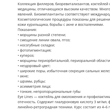
Коллекция филлеров, биоревитализантов, коктейлей к
медицины, отличающихся высоким качеством. Много
явлений. Биоимплантанты соответствуют междунаро
Косметологические процедуры показаны для решения
кожи курильщика, борьбы с акне и воспалениями.
Показания:
• морщины разной степени;
• смещение линии овала, птоз;
• носогубные складки;
• фотопигментация;
• купероз;
• морщины периорбитальной, периоральной области
• нездоровый цвет;
• широкие поры, избыточная секреция сальных желез
• акне;
• шрамы, рубцы;
• асимметрия лица;
• тонкие, непропорциональные губы
Eye Lines — коктейль для омоложения и профилактики
отечность. Содержит гиалуроновую кислоту 3 мг/мл,
линейно-ретроградная техники. Курс состоит из 4–6