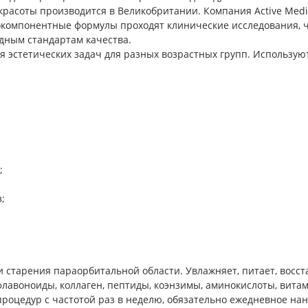
расоты производится в Великобритании. Компания Active Medic
компонентные формулы проходят клинические исследования, чт
дным стандартам качества.
 эстетических задач для разных возрастных групп. Используют
;
;
 старения параорбитальной области. Увлажняет, питает, восста
 флавоноиды, коллаген, пептиды, коэнзимы, аминокислоты, вит
 процедур с частотой раз в неделю, обязательно ежедневное на