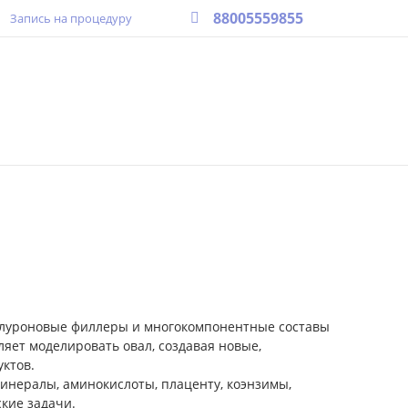
88005559855
Запись на процедуру
иалуроновые филлеры и многокомпонентные составы
яет моделировать овал, создавая новые,
ктов.
инералы, аминокислоты, плаценту, коэнзимы,
кие задачи.