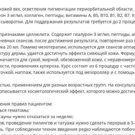
 кожей век, осветления пигментации периорбитальной области. 
3 мг/мл, коллаген, пептиды, витамины А, В5, В10, В1, В2, В7. К
 сыворотки. Для поддержания результатов требуется до 2 проц
 признаками целлюлита. Содержит гиалурон 3 мг/мл, пептиды,
невных сеансов, после достижения результата, повторение раз в
вка 20 мл. Помимо мезотерапии, используется для сеансов аппа
ктуру дермы, удается достигнуть эффекта сияющей кожи. Формул
значается для сухой, жирной, обезвоженной кожи, с неравноме
сти, проявлениях купероза. Курс состоит из 6 процедур с час
точкой, наппаж, также используется под мезороллер и с помощ
тью, применением для разных возрастных групп. На консульт
описывается косметологический эффект, которого можно достич
дения правил пациентом:
ться гематомы;
 сауны нужно отказаться за неделю;
в, проведении пилингов и татуажа нужно сделать перерыв в 3
. При соблюдении техник введения редко наблюдаются побочны