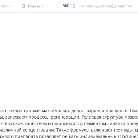
Поиск
Пермь
cosmetologgoroda@gmail.com
ать свежесть кожи, максимально долго сохраняя молодость. Г
 запускают процессы регенерации. Гелиевая структура позвол
ся высоким качеством и широким ассортиментом линейки проду
 различной концентрации. Также формулы включают пептиды, м
ждого препарата позволяет решать индивидуальные эстетичес