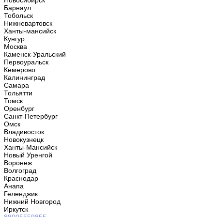
Новосибирск
Барнаул
Тобольск
Нижневартовск
Ханты-мансийск
Кунгур
Москва
Каменск-Уральский
Первоуральск
Кемерово
Калининград
Самара
Тольятти
Томск
Оренбург
Санкт-Петербург
Омск
Владивосток
Новокузнецк
Ханты-Мансийск
Новый Уренгой
Воронеж
Волгоград
Краснодар
Анапа
Геленджик
Нижний Новгород
Иркутск