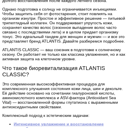
долгого восстановления после каждого летнего сезона.
Однако подготовка к солнцу не ограничивается инъекциями.
Чтобы защитить себя от фотостарения, стоит повлиять на
организм изнутри. Простое и эффективное решение — питьевой
трипептидный коллаген. Он поддерживает упругость кожи,
сохраняет качество волос (сезонное выпадение волос часто
связано с последствиями лета) и в целом придает организму
тонус. Это идеальный тандем для женщин и мужчин — и все это
представляет бренд ATLANTIS. Давайте разберемся подробнее.
ATLANTIS CLASSIC — ваш союзник в подготовке к солнечному
сезону. Он работает не только как классика увлажнения, но и как
активная защита на клеточном уровне.
Что такое биоревитализация ATLANTIS
CLASSIC?
Это современная высокоэффективная процедура для
комплексного улучшения состояния кожи лица, шеи и декольте.
Её действие основано на сочетании гиалуроновой кислоты,
аминокислотного комплекса и ASV-фактора (Antioxidant Sea
Vital) — восстановленной формы глутатиона с выраженными
антиоксидантными свойствами.
Комплексный подход к эстетическим задачам:
Интенсивное увлажнение и восстановление