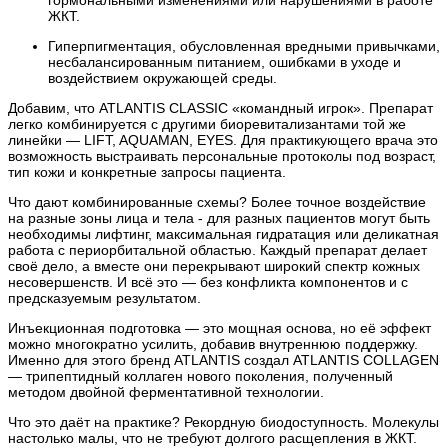
гормональными изменениями или нарушениями в работе
ЖКТ.
Гиперпигментация, обусловленная вредными привычками,
несбалансированным питанием, ошибками в уходе и
воздействием окружающей среды.
Добавим, что ATLANTIS CLASSIC «командный игрок». Препарат
легко комбинируется с другими биоревитализантами той же
линейки — LIFT, AQUAMAN, EYES. Для практикующего врача это
возможность выстраивать персональные протоколы под возраст,
тип кожи и конкретные запросы пациента.
Что дают комбинированные схемы? Более точное воздействие
на разные зоны лица и тела - для разных пациентов могут быть
необходимы лифтинг, максимальная гидратация или деликатная
работа с периорбитальной областью. Каждый препарат делает
своё дело, а вместе они перекрывают широкий спектр кожных
несовершенств. И всё это — без конфликта компонентов и с
предсказуемым результатом.
Инъекционная подготовка — это мощная основа, но её эффект
можно многократно усилить, добавив внутреннюю поддержку.
Именно для этого бренд ATLANTIS создал ATLANTIS COLLAGEN
— трипептидный коллаген нового поколения, полученный
методом двойной ферментативной технологии.
Что это даёт на практике? Рекордную биодоступность. Молекулы
настолько малы, что не требуют долгого расщепления в ЖКТ.