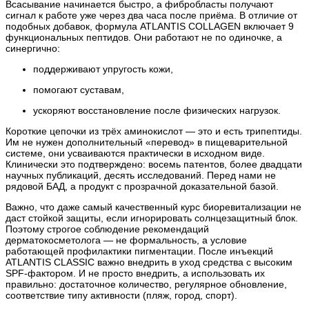
Всасывание начинается быстро, а фибробласты получают
сигнал к работе уже через два часа после приёма. В отличие от
подобных добавок, формула ATLANTIS COLLAGEN включает 9
функциональных пептидов. Они работают не по одиночке, а
синергично:
поддерживают упругость кожи,
помогают суставам,
ускоряют восстановление после физических нагрузок.
Короткие цепочки из трёх аминокислот — это и есть трипептиды.
Им не нужен дополнительный «перевод» в пищеварительной
системе, они усваиваются практически в исходном виде.
Клинически это подтверждено: восемь патентов, более двадцати
научных публикаций, десять исследований. Перед нами не
рядовой БАД, а продукт с прозрачной доказательной базой.
Важно, что даже самый качественный курс биоревитализации не
даст стойкой защиты, если игнорировать солнцезащитный блок.
Поэтому строгое соблюдение рекомендаций
дерматокосметолога — не формальность, а условие
работающей профилактики пигментации. После инъекций
ATLANTIS CLASSIC важно внедрить в уход средства с высоким
SPF-фактором. И не просто внедрить, а использовать их
правильно: достаточное количество, регулярное обновление,
соответствие типу активности (пляж, город, спорт).