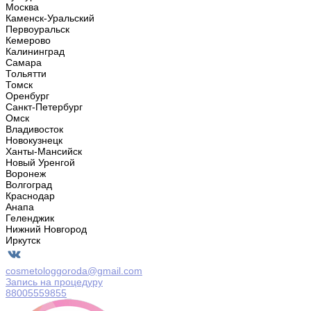
Москва
Каменск-Уральский
Первоуральск
Кемерово
Калининград
Самара
Тольятти
Томск
Оренбург
Санкт-Петербург
Омск
Владивосток
Новокузнецк
Ханты-Мансийск
Новый Уренгой
Воронеж
Волгоград
Краснодар
Анапа
Геленджик
Нижний Новгород
Иркутск
cosmetologgoroda@gmail.com
Запись на процедуру
88005559855