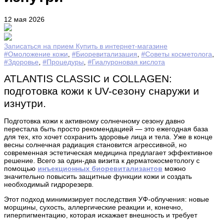
12 мая 2026
Записаться на прием
Купить в интернет-магазине
#Омоложение кожи
,
#Биоревитализация
,
#Советы косметолога
,
#Здоровье
,
#Процедуры
,
#Гиалуроновая кислота
ATLANTIS CLASSIC и COLLAGEN:
подготовка кожи к UV-сезону снаружи и
изнутри.
Подготовка кожи к активному солнечному сезону давно
перестала быть просто рекомендацией — это ежегодная база
для тех, кто хочет сохранить здоровье лица и тела. Уже в конце
весны солнечная радиация становится агрессивной, но
современная эстетическая медицина предлагает эффективное
решение. Всего за один-два визита к дерматокосметологу с
помощью
инъекционных биоревитализантов
можно
значительно повысить защитные функции кожи и создать
необходимый гидрорезерв.
Этот подход минимизирует последствия УФ-облучения: новые
морщины, сухость, аллергические реакции и, конечно,
гиперпигментацию, которая искажает внешность и требует