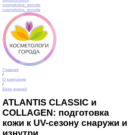
88005559855
cosmetolog_goroda
cosmetolog_goroda
Главная
/
О компании
/
База знаний
ATLANTIS CLASSIC и
COLLAGEN: подготовка
кожи к UV-сезону снаружи и
изнутри