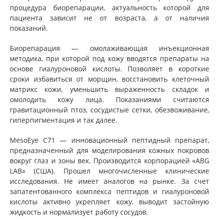
процедура биорепарации, актуальность которой для
пациента зависит не от возраста, а от наличия
показаний.
Биорепарация — омолаживающая инъекционная
методика, при которой под кожу вводятся препараты на
основе гиалуроновой кислоты. Позволяет в короткие
сроки избавиться от морщин, восстановить клеточный
матрикс кожи, уменьшить выраженность складок и
омолодить кожу лица. Показаниями считаются
гравитационный птоз, сосудистые сетки, обезвоживание,
гиперпигментация и так далее.
MesoEye С71 — инновационный пептидный препарат,
предназначенный для моделирования кожных покровов
вокруг глаз и зоны век. Производится корпорацией «ABG
LAB» (США). Прошел многочисленные клинические
исследования. Не имеет аналогов на рынке. За счет
запатентованного комплекса пептидов и гиалуроновой
кислоты активно укрепляет кожу, выводит застойную
жидкость и нормализует работу сосудов.