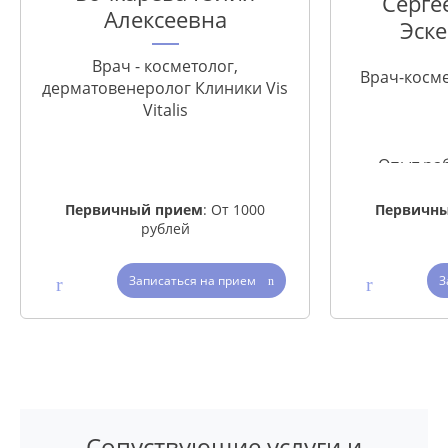
Серге
Алексеевна
Эск
Врач - косметолог,
Врач-косме
дерматовенеролог Клиники Vis
Vitalis
Опыт раб
Опыт работы с 2002 года
Первичн
Первичный прием
: От 1000
рублей
З
Записаться на прием
Сопуствующие услуги и