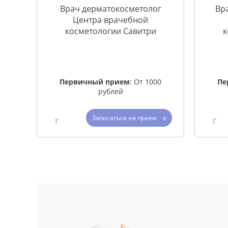
Врач дерматокосметолог
Вр
Центра врачебной
косметологии Савитри
к
Опыт работы с 1995 года
Оп
Первичный прием
: От 1000
Пе
рублей
Записаться на прием