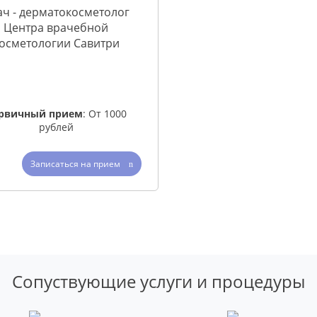
ач - дерматокосметолог
Центра врачебной
осметологии Савитри
ыт работы с 2005 года
рвичный прием
: От 1000
рублей
Записаться на прием
Сопуствующие услуги и процедуры