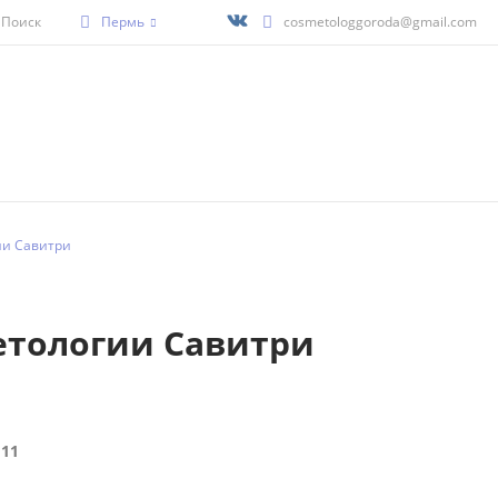
Поиск
Пермь
cosmetologgoroda@gmail.com
ии Савитри
етологии Савитри
 11